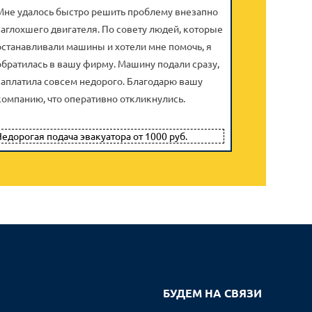
Мне удалось быстро решить проблему внезапно
заглохшего двигателя. По совету людей, которые
останавливали машины и хотели мне помочь, я
обратилась в вашу фирму. Машину подали сразу,
заплатила совсем недорого. Благодарю вашу
Макс
компанию, что оперативно откликнулись.
Показ
Котель
едорогая подача эвакуатора от 1000 руб.
БУДЕМ НА СВЯЗИ