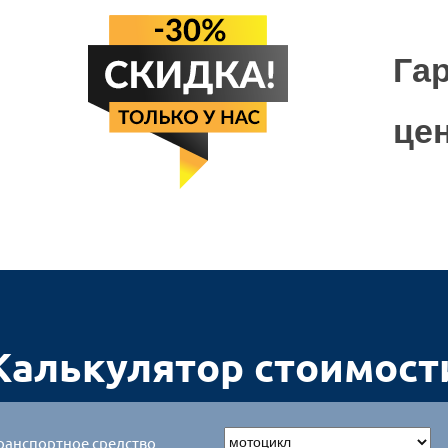
во.
Га
це
Калькулятор стоимост
ранспортное средство