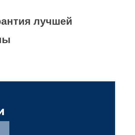
рантия
лучшей
ны
и