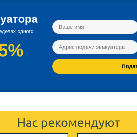
куатора
еделах одного
65%
Нас рекомендуют