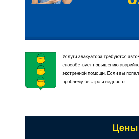
Услуги эвакуатора требуются авто
способствует повышению аварийног
экстренной помощи. Если вы попал
проблему быстро и недорого.
Каждый эвакуатор из нашего автопарка обслуживает
из любого района. Подача эвакуатора осуществляет
перевозят в мастерскую или гараж владельца.
Цены 
Котельники имеют административный статус населе
шоссе до Люберец, по МКАД до Капотни и Люблино.