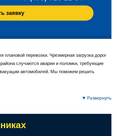
 плановой перевозки. Чрезмерная загрузка дорог
 района случаются аварии и поломки, требующие
 эвакуации автомобилей. Мы поможем решить
по городам позволяет оперативно выполнять заявки
▼ Развернуть
дит оперативно, машину быстро убирают с дороги и
ьниках
с Москвой осуществляется по Новорязанскому