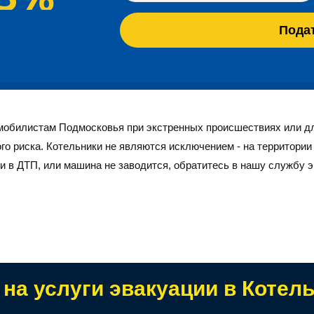
мобилистам Подмосковья при экстренных происшествиях или для
о риска. Котельники не являются исключением - на территории
и в ДТП, или машина не заводится, обратитесь в нашу службу
 определенную территорию. Зональное распределение техники 
ся со стоянки, ближайшей к месту происшествия. Техника прихо
на услуги эвакуации в Котел
нного пункта областного подчинения. Транспортное сообщение 