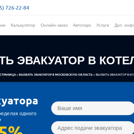
5) 726-22-84
нии
Калькулятор
Онлайн-заказ
Автопарк
Услуги
Доп. инф
ТЬ ЭВАКУАТОР В КОТЕ
 СТРАНИЦА
>
ВЫЗВАТЬ ЭВАКУАТОР В МОСКОВСКУЮ ОБЛАСТЬ
> ВЫЗВАТЬ ЭВАКУАТОР В К
куатора
ределах одного
у
65%